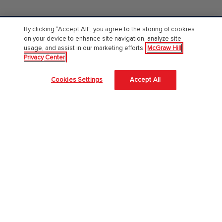
By clicking “Accept All”, you agree to the storing of cookies
Chi Siamo
on your device to enhance site navigation, analyze site
usage, and assist in our marketing efforts.
McGraw Hill
Accessibilità
Privacy Center
About Us
Cookies Settings
Accept All
Corporate Responsibility
Diversity and Inclusion
Lavora con noi
Il nostro approccio all'AI
McGraw Hill protegge le tue informazioni
4 modi per proteggere le informazioni degli studenti in aula