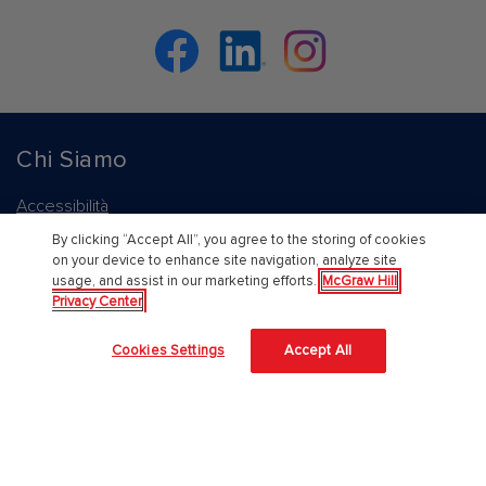
Facebook
Linkedin
Instagram
Chi Siamo
Accessibilità
By clicking “Accept All”, you agree to the storing of cookies
About Us
on your device to enhance site navigation, analyze site
usage, and assist in our marketing efforts.
McGraw Hill
Corporate Responsibility
Privacy Center
Diversity and Inclusion
Cookies Settings
Accept All
Lavora con noi
Il nostro approccio all'AI
McGraw Hill protegge le tue informazioni