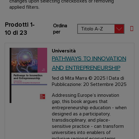
changes upon selecting checkboxes or removing
applied filters.
Prodotti
1
-
Ordina
Imp
per
10
di
23
Università
PATHWAYS TO INNOVATION
AND ENTREPRENEURSHIP
1ed
di Mita Marra
© 2025 | Data di
Pubblicazione: 20 Settembre 2025
Addressing Europe’s innovation
gap, this book argues that
entrepreneurship education - when
designed as a participatory,
transdisciplinary, and place-
sensitive practice - can transform
universities into enablers of
inclusive regional ecosystems.