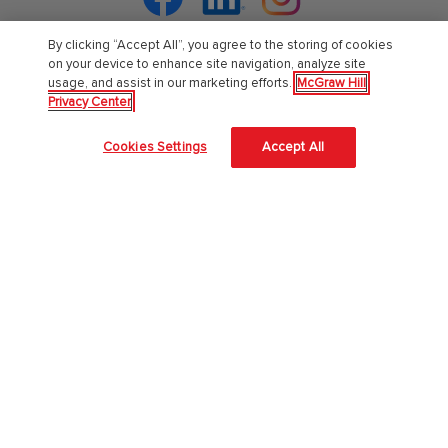
By clicking “Accept All”, you agree to the storing of cookies
on your device to enhance site navigation, analyze site
usage, and assist in our marketing efforts.
McGraw Hill
Chi Siamo
Privacy Center
Accessibilità
Cookies Settings
Accept All
About Us
Corporate Responsibility
Diversity and Inclusion
Lavora con noi
Il nostro approccio all'AI
McGraw Hill protegge le tue informazioni
4 modi per proteggere le informazioni degli studenti in aula