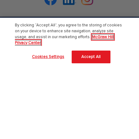
By clicking “Accept All”, you agree to the storing of cookies
Chi Siamo
on your device to enhance site navigation, analyze site
usage, and assist in our marketing efforts.
McGraw Hill
Accessibilità
Privacy Center
About Us
Cookies Settings
Accept All
Corporate Responsibility
Diversity and Inclusion
Lavora con noi
Il nostro approccio all'AI
McGraw Hill protegge le tue informazioni
4 modi per proteggere le informazioni degli studenti in aula