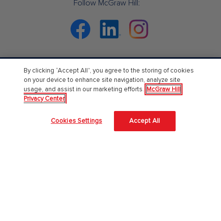
Follow McGraw Hill:
Facebook
Linkedin
Instagram
By clicking “Accept All”, you agree to the storing of cookies
Chi Siamo
on your device to enhance site navigation, analyze site
usage, and assist in our marketing efforts.
McGraw Hill
Accessibilità
Privacy Center
About Us
Cookies Settings
Accept All
Corporate Responsibility
Diversity and Inclusion
Lavora con noi
Il nostro approccio all'AI
McGraw Hill protegge le tue informazioni