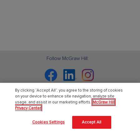
Follow McGraw Hill:
Facebook
Linkedin
Instagram
By clicking “Accept All”, you agree to the storing of cookies
on your device to enhance site navigation, analyze site
usage, and assist in our marketing efforts.
McGraw Hill
Chi Siamo
Privacy Center
Accessibilità
Cookies Settings
Accept All
About Us