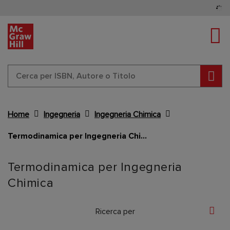
Tog
Cerc
Home
Ingegneria
Ingegneria Chimica
Termodinamica per Ingegneria Chimica
Content Area
Termodinamica per Ingegneria
Chimica
Ricerca per