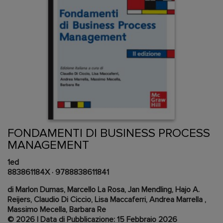
Vai
all'inizio
della
Content Area
galleria
FONDAMENTI DI BUSINESS PROCESS
di
MANAGEMENT
immagini
1ed
883861184X
·
9788838611841
di Marlon Dumas, Marcello La Rosa, Jan Mendling, Hajo A.
Reijers, Claudio Di Ciccio, Lisa Maccaferri, Andrea Marrella ,
Massimo Mecella, Barbara Re
© 2026 | Data di Pubblicazione: 15 Febbraio 2026