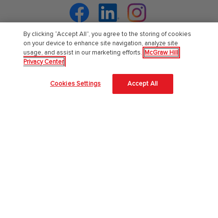
Facebook
Linkedin
Instagram
By clicking “Accept All”, you agree to the storing of cookies
on your device to enhance site navigation, analyze site
usage, and assist in our marketing efforts.
McGraw Hill
Chi Siamo
Privacy Center
Accessibilità
Cookies Settings
Accept All
About Us
Corporate Responsibility
Diversity and Inclusion
Lavora con noi
Il nostro approccio all'AI
McGraw Hill protegge le tue informazioni