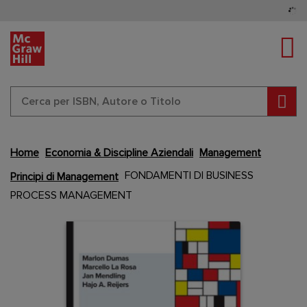
Tog
Cerc
Home
Economia & Discipline Aziendali
Management
Vai
FONDAMENTI DI BUSINESS
Principi di Management
alla
PROCESS MANAGEMENT
fine
della
Content Area
Content Area
galleria
di
immagini