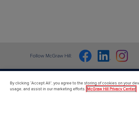
Facebook
Linkedin
Instagram
Follow McGraw Hill:
By clicking “Accept All”, you agree to the storing of cookies on your dev
usage, and assist in our marketing efforts.
McGraw Hill Privacy Center
Chi Siamo
Univer
Accessibilità
Soluzioni 
About Us
Storie d
Corporate Responsibility