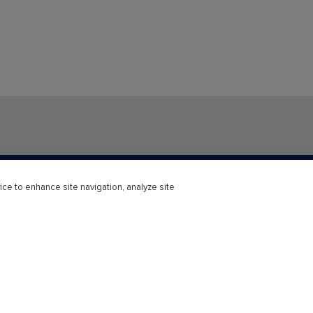
ice to enhance site navigation, analyze site
sità
Professionale
Digitali
AccessMedicine
i Successo
AccessEngineering
AccessScience