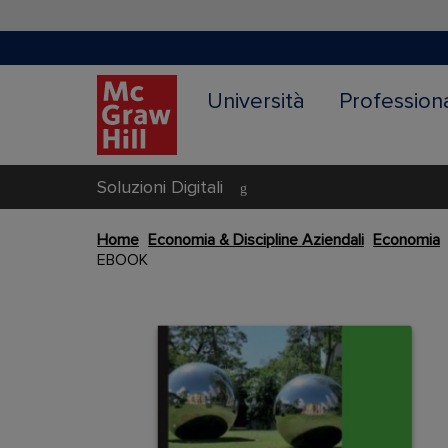
Università
Profession
Soluzioni Digitali
Home
Economia & Discipline Aziendali
Economia
EBOOK
Vai
alla
Content Area
fine
della
Content Area
galleria
di
immagini