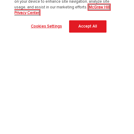
on your device to enhance site navigation, analyze site
usage, and assist in our marketing efforts.
McGraw Hill
Chi Siamo
Privacy Center
Accessibilità
Cookies Settings
Accept All
About Us
Corporate Responsibility
Diversity and Inclusion
Lavora con noi
Il nostro approccio all'AI
McGraw Hill protegge le tue informazioni
4 modi per proteggere le informazioni degli studenti in aula
Università