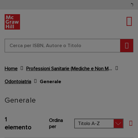
Tog
Cerc
Home
Professioni Sanitarie (Mediche e Non Mediche)
Odontoiatria
Generale
Content Area
Generale
1
Ordina
Imp
per
elemento